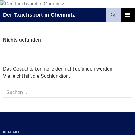
Zum
Inhalt
Suchen
Der Tauchsport in Chemnitz
springen
PRIMÄR
MENÜ
Nichts gefunden
Das Gesuchte konnte leider nicht gefunden werden.
Vielleicht hilft die Suchfunktion.
Suchen
nach:
KONTAKT