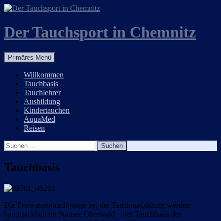
Zum
Inhalt
springen
Der Tauchsport in Chemnitz
Suchen
Primäres Menü
Willkommen
Tauchbasis
Tauchlehrer
Ausbildung
Kindertauchen
AquaMed
Reisen
Suchen
nach:
Tauchbasis
Die Freiwassertauchgänge bei der Tauchausbildung werden
hauptsächlich im Stausee Oberwald – der Tauchbasis des